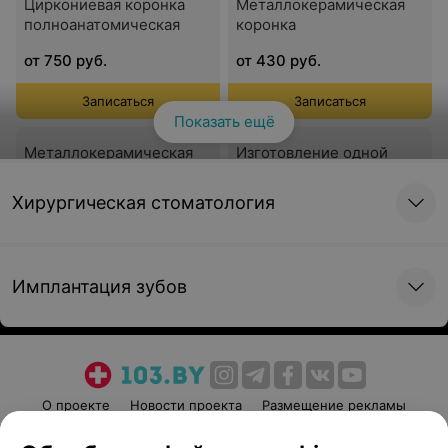
Циркониевая коронка
Металлокерамическая
полноанатомическая
коронка
от 750 руб.
от 430 руб.
Записаться
Записаться
Показать ещё
Металлокерамическая
Изготовление одной
коронка с
временной коронки
индивидуализацией
ортопедической
Хирургическая стоматология
от 470 руб.
от 130 руб.
Записаться
Записаться
Имплантация зубов
Изготовление одной
Изготовление одной
временной коронки
временной коронки
зуботехнической
зуботехнической из
РМАА
О проекте
Новости проекта
Размещение рекламы
от 190 руб.
от 230 руб.
Медицинский маркетинг
Публичный договор